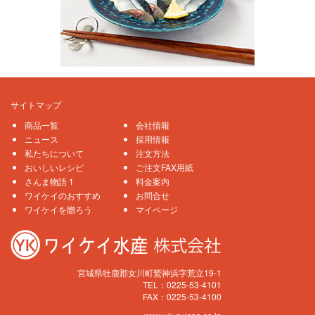
サイトマップ
商品一覧
会社情報
ニュース
採用情報
私たちについて
注文方法
おいしいレシピ
ご注文FAX用紙
さんま物語 1
料金案内
ワイケイのおすすめ
お問合せ
ワイケイを贈ろう
マイページ
宮城県牡鹿郡女川町鷲神浜字荒立19-1
TEL：0225-53-4101
FAX：0225-53-4100