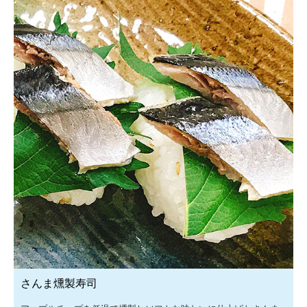
さんま燻製寿司