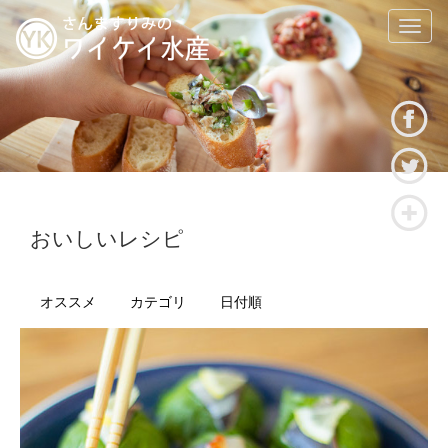
T
o
g
g
l
e
n
a
v
i
g
おいしいレシピ
a
t
i
オススメ
カテゴリ
日付順
o
n