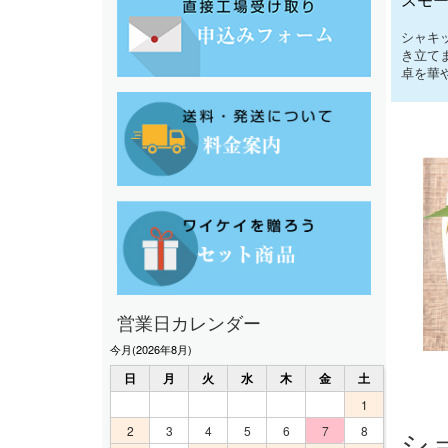
シャキ
き立て
卓を華
営業日カレンダー
今月(2026年8月)
日
月
火
水
木
金
土
1
2
3
4
5
6
7
8
シ