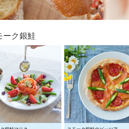
モーク銀鮭
ーク銀鮭マリネ
スモーク銀鮭のピッツア