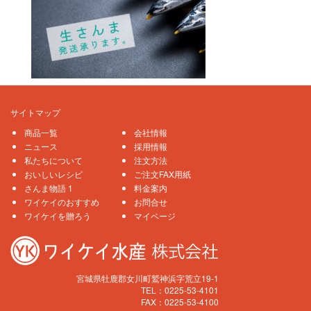
サイトマップ
商品一覧
会社情報
ニュース
採用情報
私たちについて
注文方法
おいしいレシピ
ご注文FAX用紙
さんま物語 1
料金案内
ワイケイのおすすめ
お問合せ
ワイケイを贈ろう
マイページ
宮城県牡鹿郡女川町鷲神浜字荒立19-1
TEL：0225-53-4101
FAX：0225-53-4100