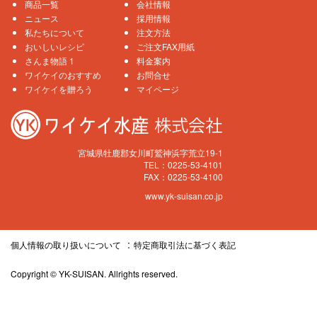
商品一覧
会社情報
ニュース
採用情報
私たちについて
注文方法
おいしいレシピ
ご注文FAX用紙
さんま物語 1
料金案内
ワイケイのおすすめ
お問合せ
ワイケイを贈ろう
マイページ
宮城県牡鹿郡女川町鷲神浜字荒立19-1
TEL：0225-53-4101
FAX：0225-53-4100
www.yk-suisan.co.jp
個人情報の取り扱いについて
特定商取引法に基づく表記
Copyright © YK-SUISAN. Allrights reserved.