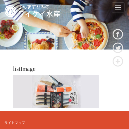
T
o
g
g
l
e
n
a
v
i
g
listImage
a
t
i
o
n
サイトマップ