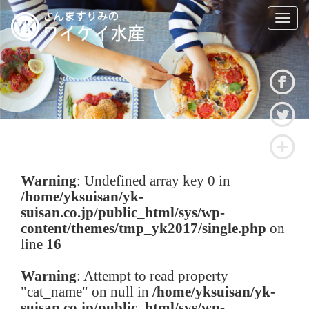
T
o
g
g
l
e
n
a
v
i
g
a
Warning
: Undefined array key 0 in
t
/home/yksuisan/yk-
i
suisan.co.jp/public_html/sys/wp-
o
n
content/themes/tmp_yk2017/single.php
on
line
16
Warning
: Attempt to read property
"cat_name" on null in
/home/yksuisan/yk-
suisan.co.jp/public_html/sys/wp-