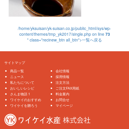
/home/yksuisan/yk-suisan.co.jp/public_html/sys/wp-
content/themes/tmp_yk2017/single.php on line
73
" class="recinew_btn all_btn">一覧へ戻る
サイトマップ
商品一覧
会社情報
ニュース
採用情報
私たちについて
注文方法
おいしいレシピ
ご注文FAX用紙
さんま物語 1
料金案内
ワイケイのおすすめ
お問合せ
ワイケイを贈ろう
マイページ