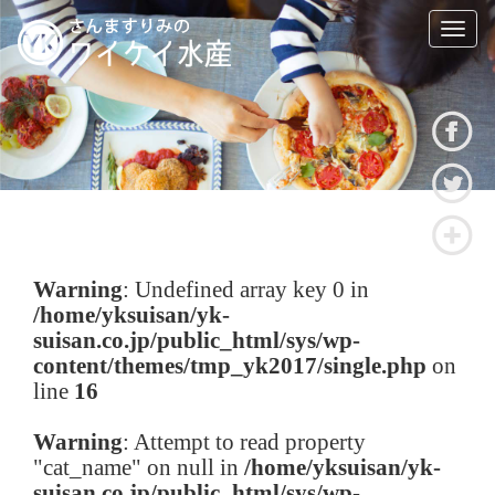
T
o
g
g
l
e
n
a
v
i
g
a
Warning
: Undefined array key 0 in
t
/home/yksuisan/yk-
i
suisan.co.jp/public_html/sys/wp-
o
n
content/themes/tmp_yk2017/single.php
on
line
16
Warning
: Attempt to read property
"cat_name" on null in
/home/yksuisan/yk-
suisan.co.jp/public_html/sys/wp-