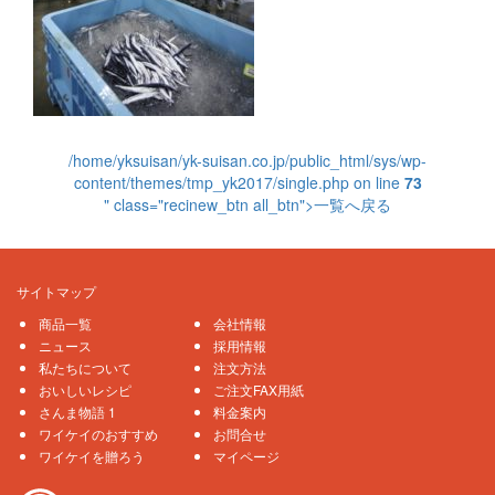
/home/yksuisan/yk-suisan.co.jp/public_html/sys/wp-
content/themes/tmp_yk2017/single.php on line
73
" class="recinew_btn all_btn">一覧へ戻る
サイトマップ
商品一覧
会社情報
ニュース
採用情報
私たちについて
注文方法
おいしいレシピ
ご注文FAX用紙
さんま物語 1
料金案内
ワイケイのおすすめ
お問合せ
ワイケイを贈ろう
マイページ