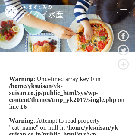
T
o
g
g
l
e
n
a
v
i
g
a
Warning
: Undefined array key 0 in
t
/home/yksuisan/yk-
i
suisan.co.jp/public_html/sys/wp-
o
n
content/themes/tmp_yk2017/single.php
on
line
16
Warning
: Attempt to read property
"cat_name" on null in
/home/yksuisan/yk-
suisan.co.jp/public_html/sys/wp-