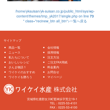
/home/yksuisan/yk-suisan.co.jp/public_html/sys/wp-
content/themes/tmp_yk2017/single.php on line
73
" class="recinew_btn all_btn">一覧へ戻る
サイトマップ
商品一覧
会社情報
ニュース
採用情報
私たちについて
注文方法
おいしいレシピ
ご注文FAX用紙
さんま物語 1
料金案内
ワイケイのおすすめ
お問合せ
ワイケイを贈ろう
マイページ
宮城県牡鹿郡女川町鷲神浜字荒立19-1
TEL：0225-53-4101
FAX：0225-53-4100