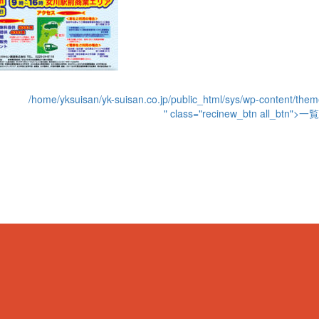
/home/yksuisan/yk-suisan.co.jp/public_html/sys/wp-content/the
" class="recinew_btn all_btn"