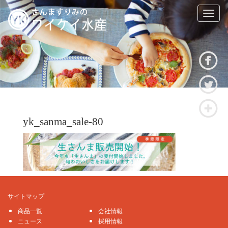
T
o
g
g
l
e
n
a
v
i
g
yk_sanma_sale-80
a
t
i
o
n
サイトマップ
商品一覧
会社情報
ニュース
採用情報